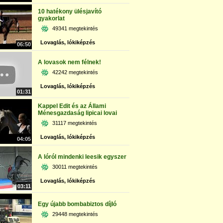
10 hatékony ülésjavító
gyakorlat
49341 megtekintés
Lovaglás, lókiképzés
06:50
A lovasok nem félnek!
42242 megtekintés
Lovaglás, lókiképzés
01:31
Kappel Edit és az Állami
Ménesgazdaság lipicai lovai
31117 megtekintés
Lovaglás, lókiképzés
04:05
A lóról mindenki leesik egyszer
30011 megtekintés
Lovaglás, lókiképzés
03:11
Egy újabb bombabiztos díjló
29448 megtekintés