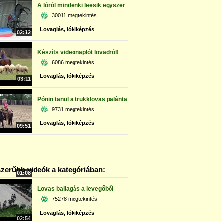
A lóról mindenki leesik egyszer
30011 megtekintés
Lovaglás, lókiképzés
02:12
Készíts videónaplót lovadról!
6086 megtekintés
Lovaglás, lókiképzés
03:11
Pónin tanul a trükklovas palánta
9731 megtekintés
Lovaglás, lókiképzés
09:51
zerűbb videók a kategóriában:
01:08
Lovas ballagás a levegőből
75278 megtekintés
Lovaglás, lókiképzés
02:54