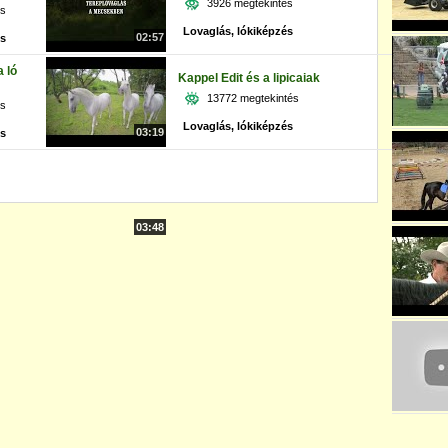
3926 megtekintés
és
Lovaglás, lókiképzés
02:57
és
a ló
Kappel Edit és a lipicaiak
13772 megtekintés
és
Lovaglás, lókiképzés
03:19
és
03:48