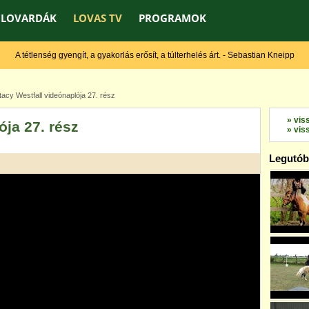
LOVARDÁK
LOVAS TV
PROGRAMOK
A tétlenség gyengít, a gyakorlás erősít, a túlterhelés árt. - Sebastian Kneipp
cy Westfall videónaplója 27. rész
» vis
ója 27. rész
» vis
Legutóbb