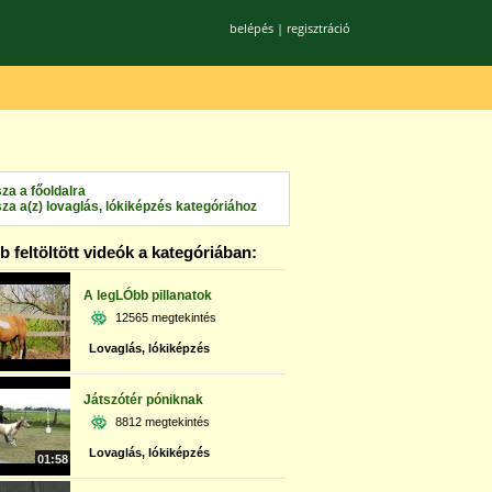
belépés
|
regisztráció
sza a főoldalra
sza a(z) lovaglás, lókiképzés kategóriához
 feltöltött videók a kategóriában:
A legLÓbb pillanatok
12565 megtekintés
Lovaglás, lókiképzés
Játszótér póniknak
8812 megtekintés
Lovaglás, lókiképzés
01:58