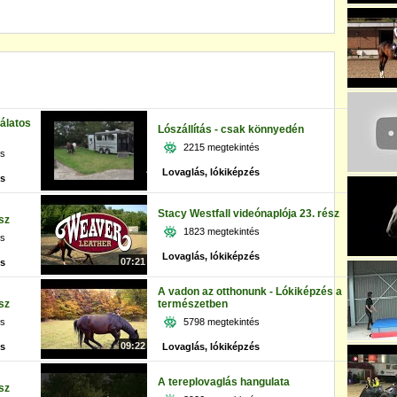
álatos
Lószállítás - csak könnyedén
2215 megtekintés
és
Lovaglás, lókiképzés
és
Stacy Westfall videónaplója 23. rész
sz
1823 megtekintés
és
Lovaglás, lókiképzés
07:21
és
A vadon az otthonunk - Lókiképzés a
sz
természetben
és
5798 megtekintés
09:22
és
Lovaglás, lókiképzés
A tereplovaglás hangulata
sz