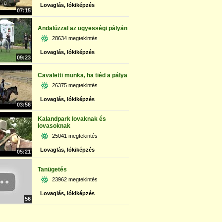
Lovaglás, lókiképzés
07:15
Andalúzzal az ügyességi pályán
28634 megtekintés
Lovaglás, lókiképzés
09:23
Cavaletti munka, ha tiéd a pálya
26375 megtekintés
Lovaglás, lókiképzés
03:56
Kalandpark lovaknak és
lovasoknak
25041 megtekintés
Lovaglás, lókiképzés
05:21
Tanügetés
23962 megtekintés
Lovaglás, lókiképzés
56