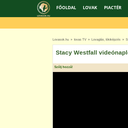
FŐOLDAL
LOVAK
PIACTÉR
Lovasok.hu
»
lovas TV
»
Lovaglás, lókiképzés
» Sta
Stacy Westfall videónapl
Szólj hozzá!