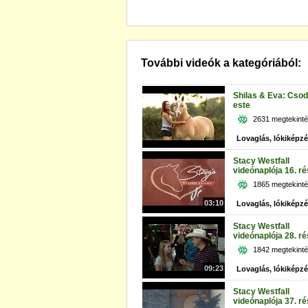
További videók a kategóriából:
Shilas & Eva: Csod
este
2631 megtekint
Lovaglás, lókiképz
Stacy Westfall
videónaplója 16. ré
1865 megtekint
03:10
Lovaglás, lókiképz
Stacy Westfall
videónaplója 28. ré
1842 megtekint
09:23
Lovaglás, lókiképz
Stacy Westfall
videónaplója 37. ré