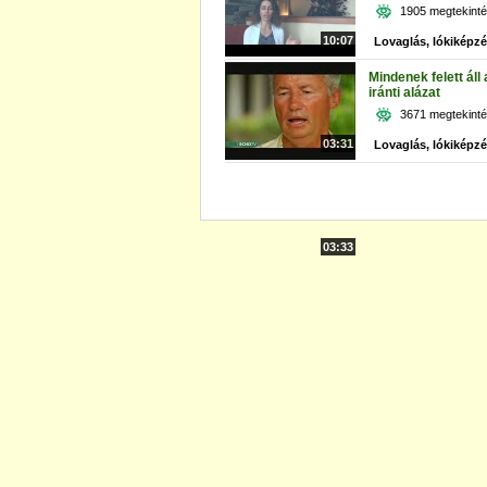
1905 megtekint
10:07
Lovaglás, lókiképz
Mindenek felett áll 
iránti alázat
3671 megtekint
03:31
Lovaglás, lókiképz
03:33