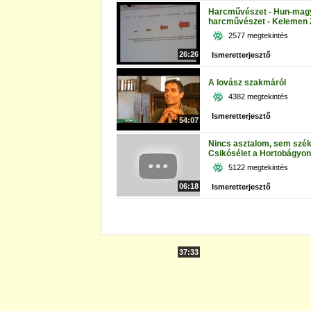
Harcművészet - Hun-mag
harcművészet - Kelemen 
2577 megtekintés
26:26
Ismeretterjesztő
A lovász szakmáról
4382 megtekintés
Ismeretterjesztő
54:07
Nincs asztalom, sem szék
Csikósélet a Hortobágyon
5122 megtekintés
06:18
Ismeretterjesztő
37:33