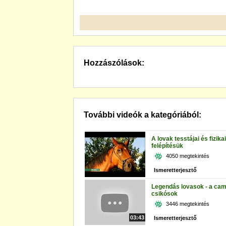
Hozzászólások:
További videók a kategóriából:
A lovak tesstájai és fizikai
felépítésük
4050 megtekintés
Ismeretterjesztő
Legendás lovasok - a cam
csikósok
3446 megtekintés
03:43
Ismeretterjesztő