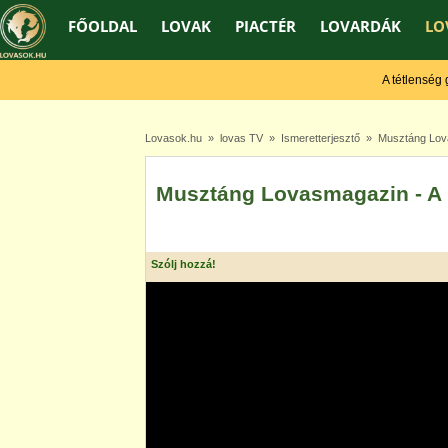
FŐOLDAL
LOVAK
PIACTÉR
LOVARDÁK
LO
A tétlenség gye
Lovasok.hu
»
lovas TV
»
Ismeretterjesztő
» Musztáng Lovas
Musztáng Lovasmagazin - A F
Szólj hozzá!