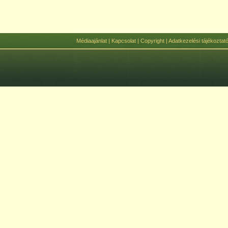
Médiaajánlat
|
Kapcsolat
|
Copyright
|
Adatkezelési tájékoztat