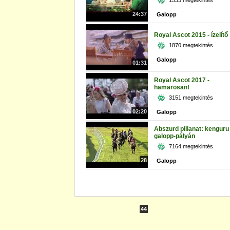
1533 megtekintés
24:37
Galopp
Royal Ascot 2015 - ízelítő
1870 megtekintés
Galopp
01:31
Royal Ascot 2017 -
hamarosan!
3151 megtekintés
02:20
Galopp
Abszurd pillanat: kenguru
galopp-pályán
7164 megtekintés
28
Galopp
44