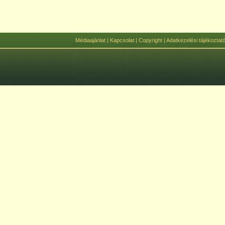
Médiaajánlat
|
Kapcsolat
|
Copyright
|
Adatkezelési tájékoztat