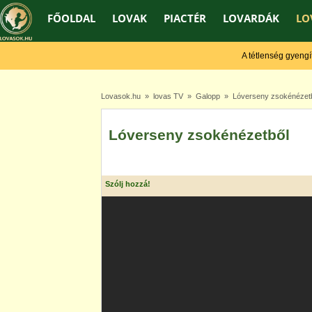
FŐOLDAL
LOVAK
PIACTÉR
LOVARDÁK
LO
A tétlenség gyengít, a
Lovasok.hu
»
lovas TV
»
Galopp
» Lóverseny zsokénézetb
Lóverseny zsokénézetből
Szólj hozzá!