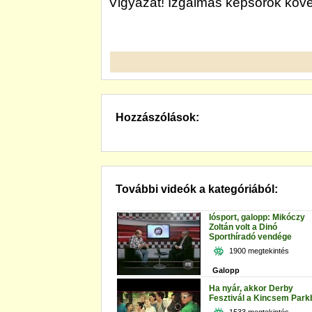
Vigyázat! Izgalmas képsorok köv
Hozzászólások:
További videók a kategóriából:
lósport, galopp: Mikóczy
Zoltán volt a Dinó
Sporthíradó vendége
1900 megtekintés
Galopp
Ha nyár, akkor Derby
Fesztivál a Kincsem Park