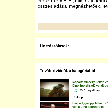
erősen kérdéses, mint az kiderül 
összes adásai megnézhetőek, let
Hozzászólások:
További videók a kategóriából:
lósport: Mikóczy Zoltán vo
Dinó Sporthíradó vendége
2345 megtekintés
Galopp
Lósport, galopp: Mikóczi Z
volt a Dinó Sporthíradó