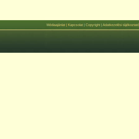
Médiaajánlat
|
Kapcsolat
|
Copyright
|
Adatkezelési tájékoztat