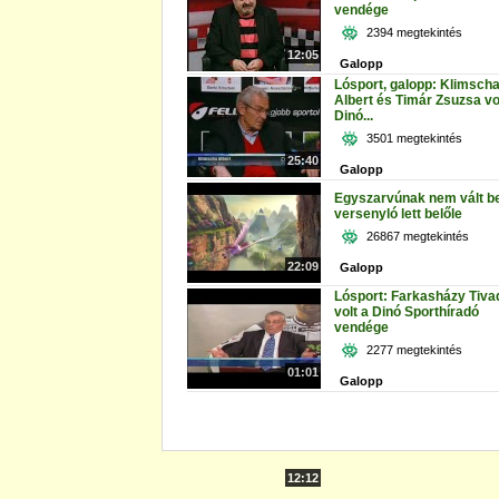
vendége
2394 megtekintés
12:05
Galopp
Lósport, galopp: Klimsch
Albert és Timár Zsuzsa vo
Dinó...
3501 megtekintés
25:40
Galopp
Egyszarvúnak nem vált be
versenyló lett belőle
26867 megtekintés
22:09
Galopp
Lósport: Farkasházy Tiva
volt a Dinó Sporthíradó
vendége
2277 megtekintés
01:01
Galopp
12:12