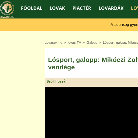
FŐOLDAL
LOVAK
PIACTÉR
LOVARDÁK
LO
A tétlenség gyengít
Lovasok.hu
»
lovas TV
»
Galopp
» Lósport, galopp: Mikóczi
Lósport, galopp: Mikóczi Zol
vendége
Szólj hozzá!