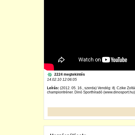
2224 megtekintés
14.02.10 12:06:05
Leírás:
(2012. 05. 16., szerda) Vendég: ifj. Czike Zol
championtréner. Dinó Sporthíradó (www.dinosport.hu)