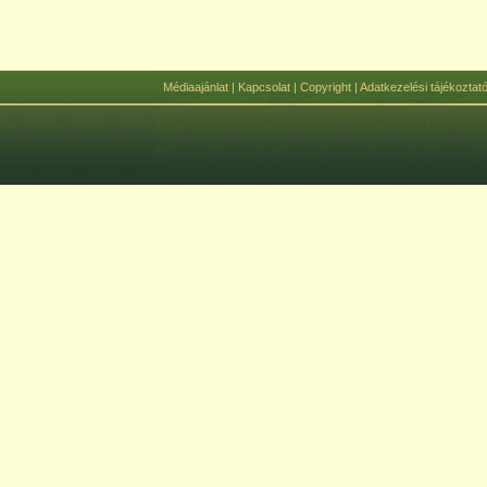
Médiaajánlat
|
Kapcsolat
|
Copyright
|
Adatkezelési tájékoztat