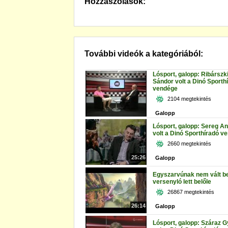
Hozzászólások:
További videók a kategóriából:
Lósport, galopp: Ribárszk
Sándor volt a Dinó Sporth
vendége
2104 megtekintés
Galopp
Lósport, galopp: Sereg A
volt a Dinó Sporthíradó v
2660 megtekintés
25:26
Galopp
Egyszarvúnak nem vált be
versenyló lett belőle
26867 megtekintés
26:14
Galopp
Lósport, galopp: Száraz 