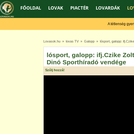
FŐOLDAL
LOVAK
PIACTÉR
LOVARDÁK
LO
A tétlenség gyengít
Lovasok.hu
»
lovas TV
»
Galopp
» lósport, galopp: ifj.Czi
lósport, galopp: ifj.Czike Zo
Dinó Sporthíradó vendége
Szólj hozzá!