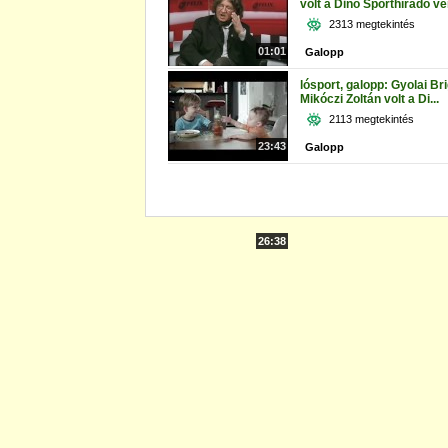
volt a Dinó Sporthíradó v
2313 megtekintés
01:01
Galopp
lósport, galopp: Gyolai Bri
Mikóczi Zoltán volt a Di...
2113 megtekintés
23:43
Galopp
26:38