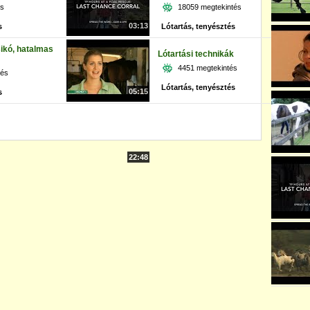
és
18059 megtekintés
03:13
s
Lótartás, tenyésztés
ikó, hatalmas
Lótartási technikák
4451 megtekintés
tés
Lótartás, tenyésztés
05:15
s
22:48