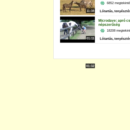
6852 megtekint
11:38
Lótartás, tenyészté
Microdave: apró cs
népszerűség
18208 megtekin
01:11
Lótartás, tenyészté
01:32