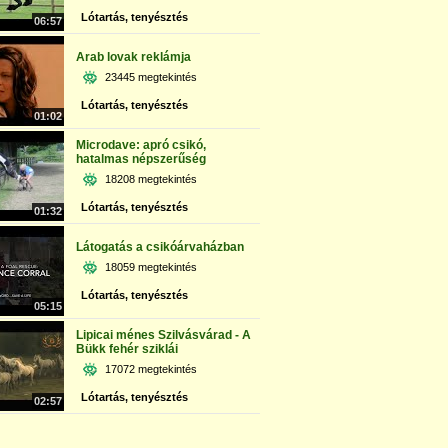
Lótartás, tenyésztés
06:57
Arab lovak reklámja
23445 megtekintés
Lótartás, tenyésztés
01:02
Microdave: apró csikó,
hatalmas népszerűség
18208 megtekintés
Lótartás, tenyésztés
01:32
Látogatás a csikóárvaházban
18059 megtekintés
Lótartás, tenyésztés
05:15
Lipicai ménes Szilvásvárad - A
Bükk fehér sziklái
17072 megtekintés
Lótartás, tenyésztés
02:57