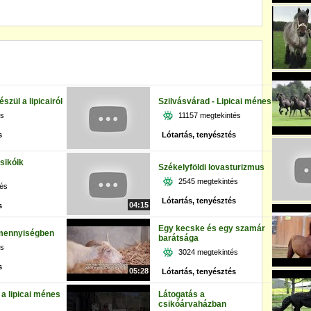
zül a lipicairól
Szilvásvárad - Lipicai ménes
és
11157 megtekintés
s
Lótartás, tenyésztés
sikóik
Székelyföldi lovasturizmus
2545 megtekintés
tés
Lótartás, tenyésztés
04:15
s
Egy kecske és egy szamár
 mennyiségben
barátsága
és
3024 megtekintés
s
05:28
Lótartás, tenyésztés
a lipicai ménes
Látogatás a
csikóárvaházban