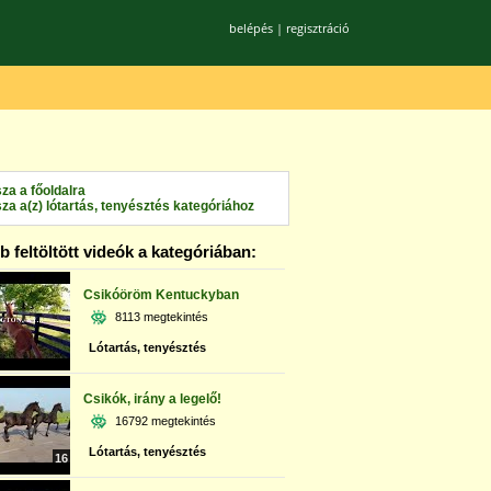
belépés
|
regisztráció
sza a főoldalra
sza a(z) lótartás, tenyésztés kategóriához
 feltöltött videók a kategóriában:
Csikóöröm Kentuckyban
8113 megtekintés
Lótartás, tenyésztés
Csikók, irány a legelő!
16792 megtekintés
Lótartás, tenyésztés
16