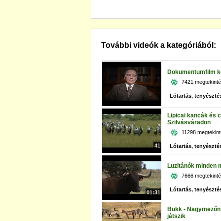
További videók a kategóriából:
Dokumentumfilm kés
7421 megtekint
Lótartás, tenyészté
Lipicai kancák és c
Szilvásváradon
11298 megtekin
41
Lótartás, tenyészté
Luzitánók minden
7666 megtekint
Lótartás, tenyészté
01:31
Bükk - Nagymezőn 
játszik