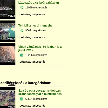
Látogatás a csikóárvaházban
18059 megtekintés
Lótartás, tenyésztés
02:28
Téli idill a hucul ménesben
9567 megtekintés
Lótartás, tenyésztés
05:15
Vígan vágtáznak -50 fokban is a
jakut lovak
10286 megtekintés
04:31
Lótartás, tenyésztés
zerűbb videók a kategóriában:
03:25
Szív és pata egyszerre dobban -
szabadon vágtat a hucul ménes
66604 megtekintés
Lótartás, tenyésztés
03:26