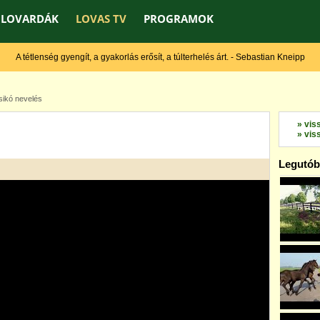
LOVARDÁK
LOVAS TV
PROGRAMOK
A tétlenség gyengít, a gyakorlás erősít, a túlterhelés árt. - Sebastian Kneipp
ikó nevelés
» vis
» vis
Legutóbb