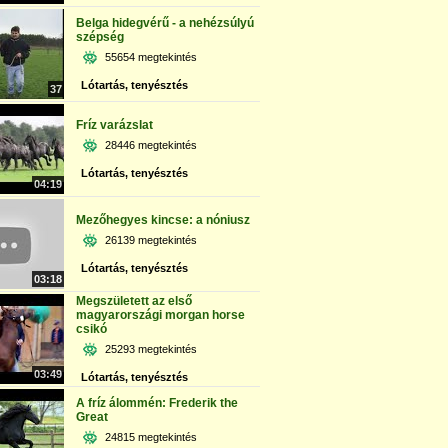
Belga hidegvérű - a nehézsúlyú
szépség
55654 megtekintés
Lótartás, tenyésztés
37
Fríz varázslat
28446 megtekintés
Lótartás, tenyésztés
04:19
Mezőhegyes kincse: a nóniusz
26139 megtekintés
Lótartás, tenyésztés
03:18
Megszületett az első
magyarországi morgan horse
csikó
25293 megtekintés
03:49
Lótartás, tenyésztés
A fríz álommén: Frederik the
Great
24815 megtekintés