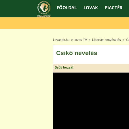
FŐOLDAL
LOVAK
PIACTÉR
Lovasok.hu
»
lovas TV
»
Lótartás, tenyésztés
» Cs
Csikó nevelés
Szólj hozzá!