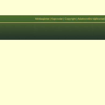
Médiaajánlat
|
Kapcsolat
|
Copyright
|
Adatkezelési tájékoztat