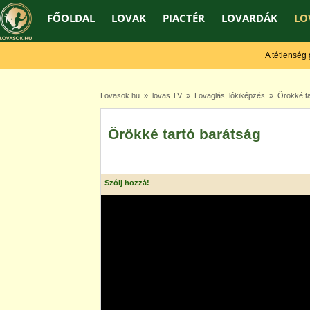
FŐOLDAL
LOVAK
PIACTÉR
LOVARDÁK
LO
A tétlenség gy
Lovasok.hu
»
lovas TV
»
Lovaglás, lókiképzés
» Örökké ta
Örökké tartó barátság
Szólj hozzá!