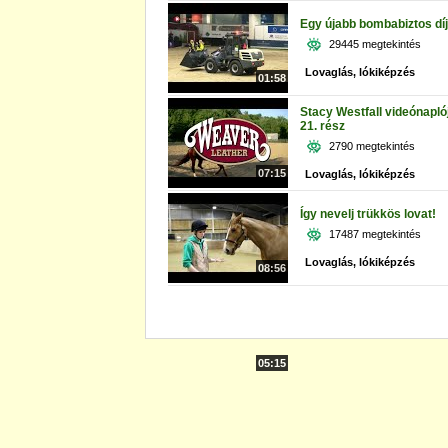
Egy újabb bombabiztos díj
29445 megtekintés
Lovaglás, lókiképzés
01:58
Stacy Westfall videónapló
21. rész
2790 megtekintés
07:15
Lovaglás, lókiképzés
Így nevelj trükkös lovat!
17487 megtekintés
Lovaglás, lókiképzés
08:56
05:15