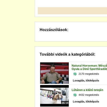
Hozzászólások:
További videók a kategóriából:
Natural Horseman: Mész
Gyula a Dinó Sporthíradó
2170 megtekintés
Lovaglás, lókiképzés
Lóháton a kilátó tetején
4432 megtekintés
Lovaglás, lókiképzés
26:19