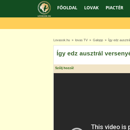
FŐOLDAL
LOVAK
PIACTÉR
Lovasok.hu
»
lovas TV
»
Galopp
» Így edz ausztrá
Így edz ausztrál versen
Szólj hozzá!