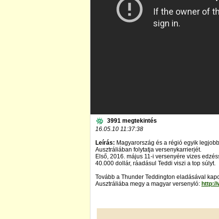
3991 megtekintés
16.05.10 11:37:38
Leírás:
Magyarország és a régió egyik legjob
Ausztráliában folytatja versenykarrierjét.
Első, 2016. május 11-i versenyére vizes edzésse
40.000 dollár, ráadásul Teddi viszi a top súlyt.
Tovább a Thunder Teddington eladásával kapcs
Ausztráliába megy a magyar versenyló:
http:/