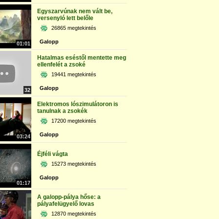
Egyszarvúnak nem vált be,
versenyló lett belőle
26865 megtekintés
Galopp
01:01
Hatalmas eséstől mentette meg
ellenfelét a zsoké
19441 megtekintés
Galopp
32
Elektromos lószimulátoron is
tanulnak a zsokék
17200 megtekintés
Galopp
03:24
Éjféli vágta
15273 megtekintés
Galopp
01:17
A galopp-pálya hőse: a
pályafelügyelő lovas
12870 megtekintés