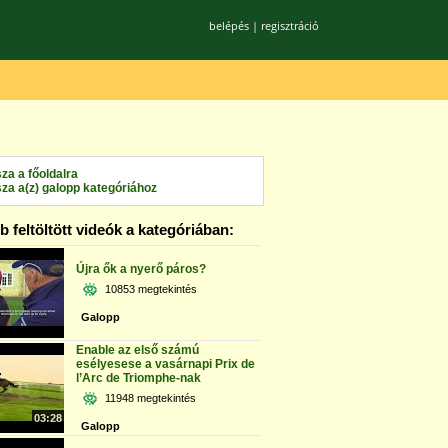
belépés
|
regisztráció
sza a főoldalra
sza a(z) galopp kategóriához
 feltöltött videók a kategóriában:
Újra ők a nyerő páros?
10853 megtekintés
Galopp
Enable az első számú
esélyesese a vasárnapi Prix de
l’Arc de Triomphe-nak
11948 megtekintés
03:28
Galopp