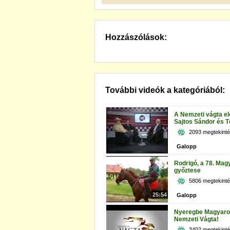
Hozzászólások:
További videók a kategóriából:
A Nemzeti vágta el
Sajtos Sándor és Tó
2093 megtekint
Galopp
Rodrigó, a 78. Mag
győztese
5806 megtekint
25:54
Galopp
Nyeregbe Magyaror
Nemzeti Vágta!
3402 megtekint