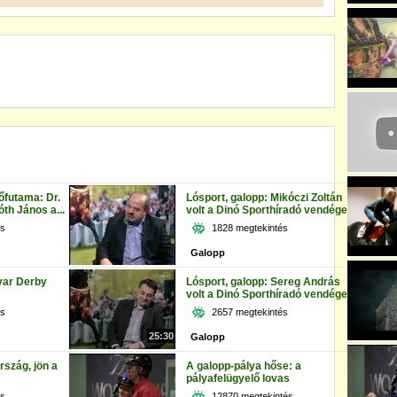
őfutama: Dr.
Lósport, galopp: Mikóczi Zoltán
th János a...
volt a Dinó Sporthíradó vendége
és
1828 megtekintés
Galopp
yar Derby
Lósport, galopp: Sereg András
volt a Dinó Sporthíradó vendége
és
2657 megtekintés
25:30
Galopp
szág, jön a
A galopp-pálya hőse: a
pályafelügyelő lovas
és
12870 megtekintés