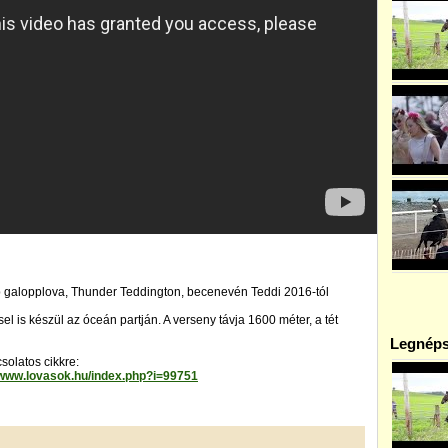
b galopplova, Thunder Teddington, becenevén Teddi 2016-tól
l is készül az óceán partján. A verseny távja 1600 méter, a tét
Legnéps
olatos cikkre:
/www.lovasok.hu/index.php?i=99751