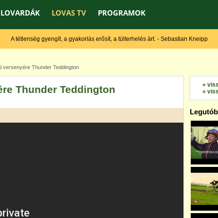
LOVARDÁK
LOVAS TV
PROGRAMOK
A tétlenség gyengít, a gyakorlás erősít, a túlterhelés árt. - Sebastian Kneipp
l versenyére Thunder Teddington
» vis
yére Thunder Teddington
» vis
Legutóbb