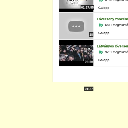
01:17:55
Galopp
Lóverseny zsokéné
6841 megtekint
Galopp
18
Látványos lóverse
9231 megtekint
Galopp
04:59
01:27