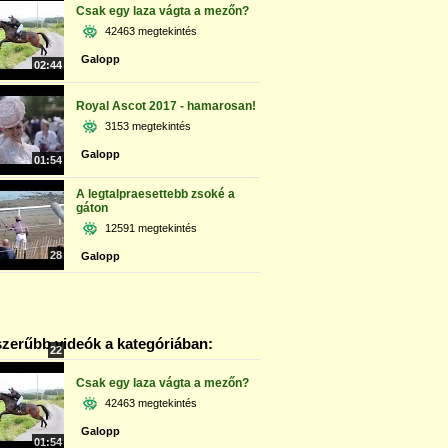
Csak egy laza vágta a mezőn?
42463 megtekintés
Galopp
02:44
Royal Ascot 2017 - hamarosan!
3153 megtekintés
Galopp
01:54
A legtalpraesettebb zsoké a
gáton
12591 megtekintés
28
Galopp
zerűbb videók a kategóriában:
22
Csak egy laza vágta a mezőn?
42463 megtekintés
Galopp
01:54