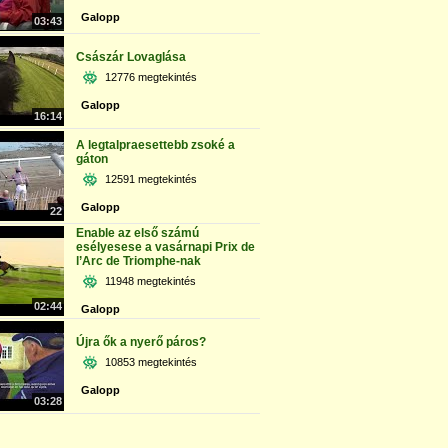
Galopp
03:43
Császár Lovaglása
12776 megtekintés
Galopp
16:14
A legtalpraesettebb zsoké a
gáton
12591 megtekintés
Galopp
22
Enable az első számú
esélyesese a vasárnapi Prix de
l’Arc de Triomphe-nak
11948 megtekintés
02:44
Galopp
Újra ők a nyerő páros?
10853 megtekintés
Galopp
03:28