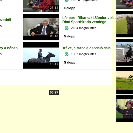
26:14
Galopp
Lósport: Ribárszki Sándor volt a
zetből
Dinó Sporthíradó vendége
és
2154 megtekintés
03:43
Galopp
ny a hóban
Trêve, a francia csodaló dala
és
1962 megtekintés
Galopp
10:17
03:27